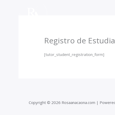
Ir
al
contenido
Registro de Estudi
[tutor_student_registration_form]
Copyright © 2026 Rosaanacaona.com | Powere