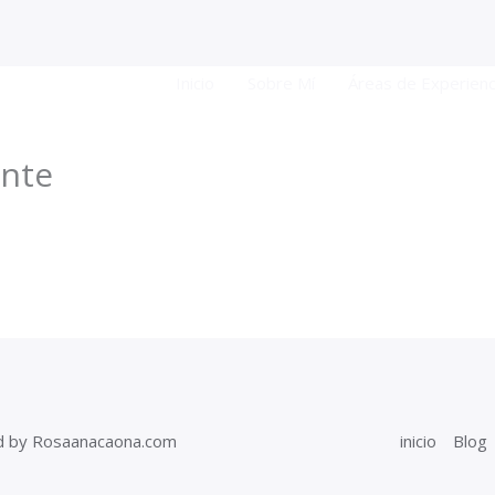
Inicio
Sobre Mí
Áreas de Experienc
ante
d by Rosaanacaona.com
inicio
Blog