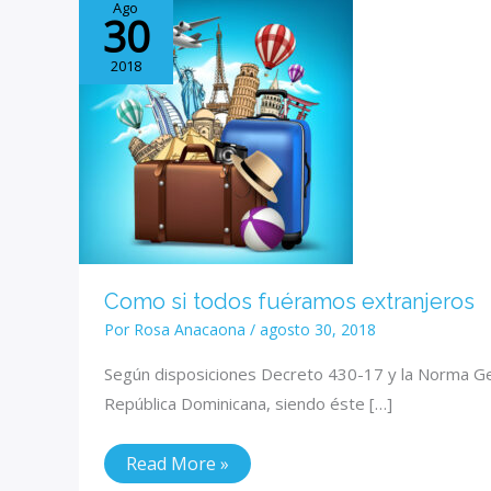
Ago
30
Como
si
todos
2018
fuéramos
extranjeros
Como si todos fuéramos extranjeros
Por
Rosa Anacaona
/
agosto 30, 2018
Según disposiciones Decreto 430-17 y la Norma Ge
República Dominicana, siendo éste […]
Read More »