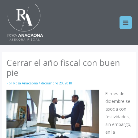
Ir
al
contenido
Cerrar el año fiscal con buen
pie
Por
Rosa Anacaona
/
diciembre 20, 2018
El mes de
diciembre se
asocia con
festividades,
sin embargo,
en la