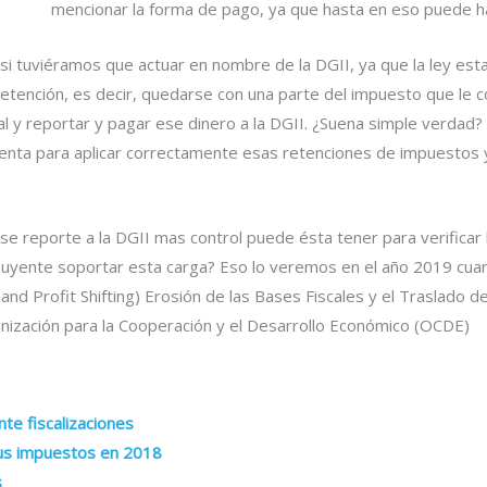
mencionar la forma de pago, ya que hasta en eso puede ha
si tuviéramos que actuar en nombre de la DGII, ya que la ley esta
ención, es decir, quedarse con una parte del impuesto que le c
al y reportar y pagar ese dinero a la DGII. ¿Suena simple verdad
uenta para aplicar correctamente esas retenciones de impuestos y
e reporte a la DGII mas control puede ésta tener para verificar l
buyente soportar esta carga? Eso lo veremos en el año 2019 cu
nd Profit Shifting) Erosión de las Bases Fiscales y el Traslado
nización para la Cooperación y el Desarrollo Económico (OCDE)
te fiscalizaciones
sus impuestos en 2018
s