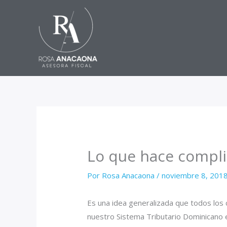
Ir
al
contenido
Lo que hace compli
Por
Rosa Anacaona
/
noviembre 8, 201
Es una idea generalizada que todos lo
nuestro Sistema Tributario Dominicano e